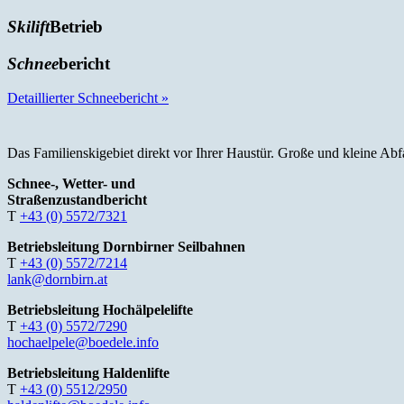
Skilift
Betrieb
Schnee
bericht
Detaillierter Schneebericht »
Das Familienskigebiet direkt vor Ihrer Haustür. Große und kleine Abf
Schnee-, Wetter- und
Straßenzustandbericht
T
+43 (0) 5572/7321
Betriebsleitung Dornbirner Seilbahnen
T
+43 (0) 5572/7214
lank@dornbirn.at
Betriebsleitung Hochälpelelifte
T
+43 (0) 5572/7290
hochaelpele@boedele.info
Betriebsleitung Haldenlifte
T
+43 (0) 5512/2950