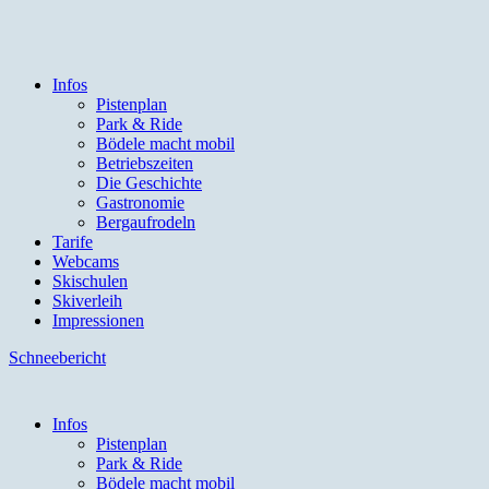
Infos
Pistenplan
Park & Ride
Bödele macht mobil
Betriebszeiten
Die Geschichte
Gastronomie
Bergaufrodeln
Tarife
Webcams
Skischulen
Skiverleih
Impressionen
Schneebericht
Infos
Pistenplan
Park & Ride
Bödele macht mobil