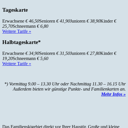
Tageskarte
Erwachsene
€ 46,50
Senioren
€ 41,90
Junioren
€ 38,90
Kinder
€
25,70
Schneemann
€ 6,80
Weitere Tarife »
Halbtageskarte*
Erwachsene
€ 34,90
Senioren
€ 31,50
Junioren
€ 27,80
Kinder
€
19,20
Schneemann
€ 5,60
Weitere Tarife »
*) Vormittag 9.00 – 13.30 Uhr oder Nachmittag 11.30 – 16.15 Uhr
Außerdem bieten wir günstige Punkte- und Familienkarten an.
Mehr Infos »
Das Familienskigebiet direkt vor Ihrer Haustür. Große und kleine