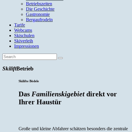
Betriebszeiten
Die Geschichte
Gastronomie
Bergaufrodeln
Tarife
Webcams
Skischulen
Skiverleih
Impressionen
Skilift
Betrieb
Skilifte Bödele
Das
Familien­ski­gebiet
direkt vor
Ihrer Haustür
Große und kleine Abfahrer schätzen besonders die zentrale