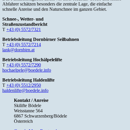
Abfahrer schätzen besonders die zentrale Lage, die einfache
schnelle Anreise und den Naturschnee im ganzen Gebiet.
Schnee-, Wetter- und
Straßenzustandbericht
T
+43 (0) 5572/7321
Betriebsleitung Dornbirner Seilbahnen
T
+43 (0) 5572/7214
lank@dornbirn.at
Betriebsleitung Hochälpelelifte
T
+43 (0) 5572/7290
hochaelpele@boedele.info
Betriebsleitung Haldenlifte
T
+43 (0) 5512/2950
haldenlifte@boedele.info
Kontakt / Anreise
Skilifte Bödele
Weisstanne 564
6867 Schwarzenberg/Bödele
Österreich