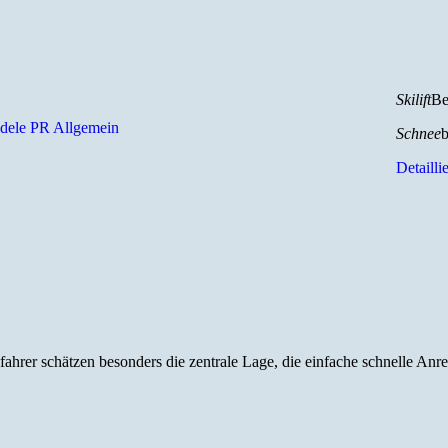
Skilift
Be
dele PR Allgemein
Schnee
b
Detailli
fahrer schätzen besonders die zentrale Lage, die einfache schnelle An